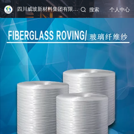
四川威玻新材料集团有限公司
搜索
个人中心